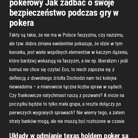
pokerowy Jak zadbać o swoje
bezpieczeństwo podczas gry w
pokera
Fakty są takie, że nie ma w Polsce faszyzmu, czy nazizmu,
ale tzw. dobra zmiana ewidentnie pokazuje, że idzie w tym
kierunku, jest wiele wspólnych elementów w kaczym dążeniu,
które bardziej wskazują na faszyzm, a nie np. liberalizm i jeśli
komuś nie chce się czytać Eco, to niech zapozna się z
definicją z dowolnego źródła Dochodzi nam też kolejna
niewiadoma – a mianowicie łączna liczba spraw w sądach.
Czy frankowicze natychmiast ruszą z pozwami? A może na
początku będzie to tylko mała grupa, a reszta dołączy po
pierwszych wygranych sprawach? Nie wiemy tego, a zatem
straty banków mogą, ale nie muszą być rozłożone w czasie.
Układy w odmianie texas holdem poker są