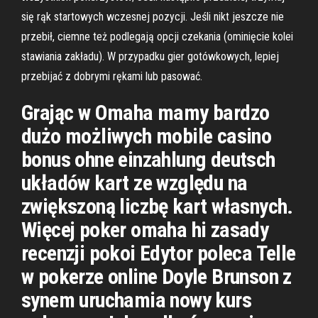
się rąk startowych wczesnej pozycji. Jeśli nikt jeszcze nie
przebił, ciemne też podlegają opcji czekania (ominięcie kolei
stawiania zakładu). W przypadku gier gotówkowych, lepiej
przebijać z dobrymi rękami lub pasować.
Grając w Omaha mamy bardzo
dużo możliwych mobile casino
bonus ohne einzahlung deutsch
układów kart ze względu na
zwiększoną liczbę kart własnych.
Więcej poker omaha hi zasady
recenzji pokoi Edytor poleca Telle
w pokerze online Doyle Brunson z
synem uruchamia nowy kurs