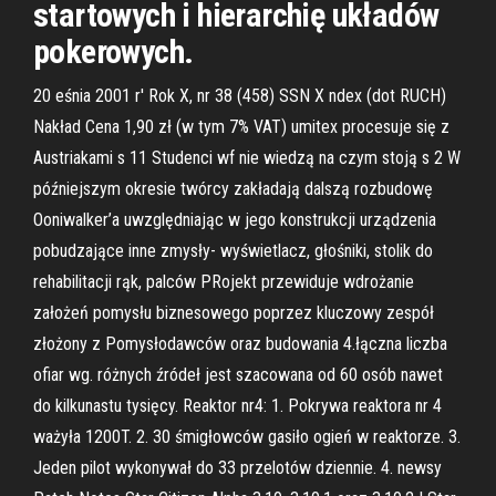
startowych i hierarchię układów
pokerowych.
20 eśnia 2001 r' Rok X, nr 38 (458) SSN X ndex (dot RUCH)
Nakład Cena 1,90 zł (w tym 7% VAT) umitex procesuje się z
Austriakami s 11 Studenci wf nie wiedzą na czym stoją s 2 W
późniejszym okresie twórcy zakładają dalszą rozbudowę
Ooniwalker’a uwzględniając w jego konstrukcji urządzenia
pobudzające inne zmysły- wyświetlacz, głośniki, stolik do
rehabilitacji rąk, palców PRojekt przewiduje wdrożanie
założeń pomysłu biznesowego poprzez kluczowy zespół
złożony z Pomysłodawców oraz budowania 4.łączna liczba
ofiar wg. różnych źródeł jest szacowana od 60 osób nawet
do kilkunastu tysięcy. Reaktor nr4: 1. Pokrywa reaktora nr 4
ważyła 1200T. 2. 30 śmigłowców gasiło ogień w reaktorze. 3.
Jeden pilot wykonywał do 33 przelotów dziennie. 4. newsy