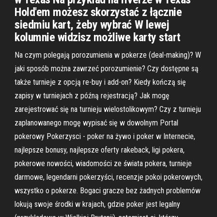
Hold'em możesz skorzystać z łącznie
siedmiu kart, żeby wybrać W lewej
kolumnie widzisz możliwe karty start
Na czym polegają porozumienia w pokerze (deal-making)? W
jaki sposób można zawrzeć porozumienie? Czy dostępne są
także turnieje z opcją re-buy i add-on? Kiedy kończą się
zapisy w turniejach z późną rejestracją? Jak mogę
zarejestrować się na turnieju wielostolikowym? Czy z turnieju
zaplanowanego mogę wypisać się w dowolnym Portal
pokerowy Pokerzysci - poker na żywo i poker w Internecie,
najlepsze bonusy, najlepsze oferty rakeback, ligi pokera,
pokerowe nowości, wiadomości ze świata pokera, turnieje
darmowe, legendarni pokerzyści, recenzje pokoi pokerowych,
wszystko o pokerze. Bogaci gracze bez żadnych problemów
lokują swoje środki w krajach, gdzie poker jest legalny