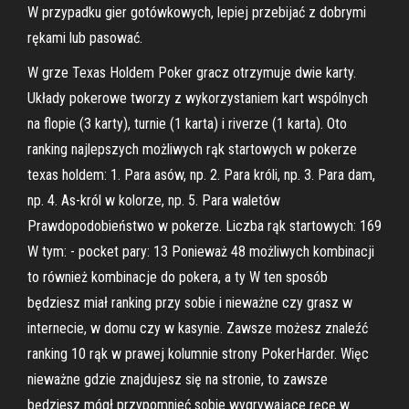
W przypadku gier gotówkowych, lepiej przebijać z dobrymi
rękami lub pasować.
W grze Texas Holdem Poker gracz otrzymuje dwie karty.
Układy pokerowe tworzy z wykorzystaniem kart wspólnych
na flopie (3 karty), turnie (1 karta) i riverze (1 karta). Oto
ranking najlepszych możliwych rąk startowych w pokerze
texas holdem: 1. Para asów, np. 2. Para króli, np. 3. Para dam,
np. 4. As-król w kolorze, np. 5. Para waletów
Prawdopodobieństwo w pokerze. Liczba rąk startowych: 169
W tym: - pocket pary: 13 Ponieważ 48 możliwych kombinacji
to również kombinacje do pokera, a ty W ten sposób
będziesz miał ranking przy sobie i nieważne czy grasz w
internecie, w domu czy w kasynie. Zawsze możesz znaleźć
ranking 10 rąk w prawej kolumnie strony PokerHarder. Więc
nieważne gdzie znajdujesz się na stronie, to zawsze
będziesz mógł przypomnieć sobie wygrywające ręce w