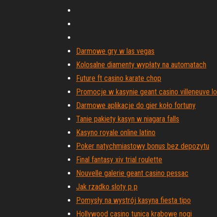
Darmowe gry w las vegas
Kolosalne diamenty wypłaty na automatach
Future ft casino karate chop
Promocje w kasynie geant casino villeneuve l
Darmowe aplikacje do gier koło fortuny
Tanie pakiety kasyn w niagara falls
Kasyno royale online latino
Poker natychmiastowy bonus bez depozytu
Final fantasy xiv trial roulette
Nouvelle galerie geant casino pessac
Jak rzadko sloty p p
Pomysły na wystrój kasyna fiesta tipo
Hollywood casino tunica krabowe nogi