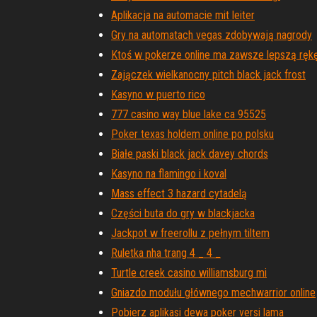
Aplikacja na automacie mit leiter
Gry na automatach vegas zdobywają nagrody
Ktoś w pokerze online ma zawsze lepszą ręk
Zajączek wielkanocny pitch black jack frost
Kasyno w puerto rico
777 casino way blue lake ca 95525
Poker texas holdem online po polsku
Białe paski black jack davey chords
Kasyno na flamingo i koval
Mass effect 3 hazard cytadelą
Części buta do gry w blackjacka
Jackpot w freerollu z pełnym tiltem
Ruletka nha trang 4 _ 4 _
Turtle creek casino williamsburg mi
Gniazdo modułu głównego mechwarrior online
Pobierz aplikasi dewa poker versi lama