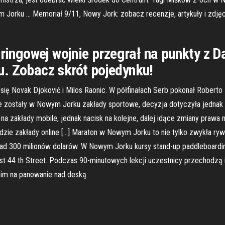
 Jorku … Memoriał 9/11, Nowy Jork: zobacz recenzje, artykuły i zdję
j ringowej wojnie przegrał na punkty z
. Zobacz skrót pojedynku!
ę Novak Djoković i Milos Raonic. W półfinałach Serb pokonał Roberto Ba
e zostały w Nowym Jorku zakłady sportowe, decyzja dotyczyła jednak 
a zakłady mobile, jednak nacisk na kolejne, dalej idące zmiany prawa 
zie zakłady online […] Maraton w Nowym Jorku to nie tylko zwykła rywa
ad 300 milionów dolarów. W Nowym Jorku kursy stand-up paddleboardin
st 44 th Street. Podczas 90-minutowych lekcji uczestnicy przechodzą i
 im na panowanie nad deską.