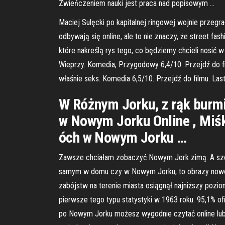
Zwieńczeniem nauki jest praca nad popisowym …
Maciej Sulęcki po kapitalnej ringowej wojnie prze
odbywają się online, ale to nie znaczy, że street fa
które nakreślą rys tego, co będziemy chcieli nosić
Wieprzy. Komedia, Przygodowy 6,4/10. Przejdź do fi
właśnie seks. Komedia 6,5/10. Przejdź do filmu. Las
W Różnym Jorku, z rąk burmi
w Nowym Jorku Online , Miś
óch w Nowym Jorku …
Zawsze chciałam zobaczyć Nowym Jork zimą. A szcz
samym w domu czy w Nowym Jorku, to obrazy nowojor
zabójstw na terenie miasta osiągnął najniższy poz
pierwsze tego typu statystyki w 1963 roku. 95,1% 
po Nowym Jorku możesz wygodnie czytać online lub 