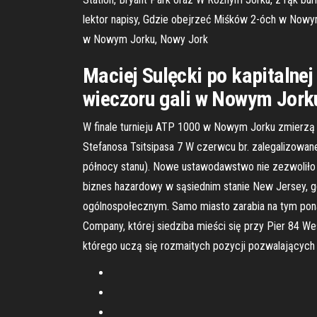
lektor napisy, Gdzie obejrzeć Miśków 2-óch w Nowym
w Nowym Jorku, Nowy Jork
Maciej Sulęcki po kapitalne
wieczoru gali w Nowym Jorku
W finale turnieju ATP 1000 w Nowym Jorku zmierzą si
Stefanosa Tsitsipasa 7 W czerwcu br. zalegalizowan
północy stanu). Nowe ustawodawstwo nie zezwoliło n
biznes hazardowy w sąsiednim stanie New Jersey, gd
ogólnospołecznym. Samo miasto zarabia na tym pon
Company, której siedziba mieści się przy Pier 84 We
którego uczą się rozmaitych pozycji pozwalających