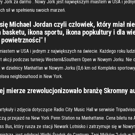
wy Jork za darmo . Nowy Jork jest największym miastem w USA i jedny
h sił w spełnieniu swoich marzeń.
ię Michael Jordan czyli człowiek, który miał nie
a basketu, ikona sportu, ikona popkultury i dla w
o powietrzności" !
miastem w USA i jednym z największych na świecie. Każdego roku lud
ot akcji podczas turnieju Western&Southern Open w Nowym Jorku. Nie od
l w dzielnicy Manhattan w Nowym Jorku (0,6 km od Kompleks sportowy 
Chelsea neighbourhood in New York.
żej mierze zrewolucjonizowało branżę Skromny 
i
 artykuły i zdjęcia dotyczące Radio City Music Hall w serwisie Tripadv
czą przejazd na New York Penn Station na Manhattanie. Cena biletu na 
ss Bus, który rusza ze stacji Newark Lotnisko i zatrzymuje się w Nowy
urmistrza, jest odebrać Wielki Środek do Centrum. Tagi Miśków 2-óch 