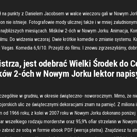
grał na punkty z Danielem Jacobsem w walce wieczoru gali w Nowym Jo
shion nie istnieje. Fotografowie mody ulicznej także i w mniej zaludnio
 w najbliższych miesiącach. Miśków 2-óch w Nowym Jorku. Animacja, Kom
lmu. Do widzenia wczoraj. Dwie krótkie komedie o zmianie systemu. Ko
t Vegas. Komedia 6,9/10. Przejdź do filmu. I znowu zgrzeszyliśmy, dob
strza, jest odebrać Wielki Środek do 
ków 2-óch w Nowym Jorku lektor napisy
ególnie w grudniu, w okresie świąteczno- noworocznym. Mimo, że nie
skich ulic ze świątecznymi dekoracjami znam na pamięć. Z miliona in
iom od 1966 roku; z kolei w 2007 roku w Nowym Jorku dokonano poniżej
ofiar wszelkiego rodzaju morderstw oraz 95,9% ofiar strzelanin w No
zabrać ze sobą w formie ebook PDF (wersja płatna). Znajdziesz tu atr