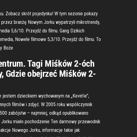
rku. Zobacz skrót pojedynku! W tym sezonie pokazy
nym przez branżę Nowym Jorku wypatrzyli mikrotrendy,
edia 5,6/10. Przejdź do filmu. Gang Dzikich
media, Nowele filmowe 5,3/10. Przejdź do filmu. To
ry Boże
Centrum. Tagi Miśków 2-óch
, Gdzie obejrzeć Miśków 2-
 jestem dzieckiem wychowanym na „Kevin’ie”,
nych filmów i zdjęć. W 2005 roku współczynnik
 500 zabójstw – najmniej, odkąd opublikowano
wym Jorku miało pochodzenie Ten darmowy przewodnik
akcje Nowego Jorku, informacje takie jak