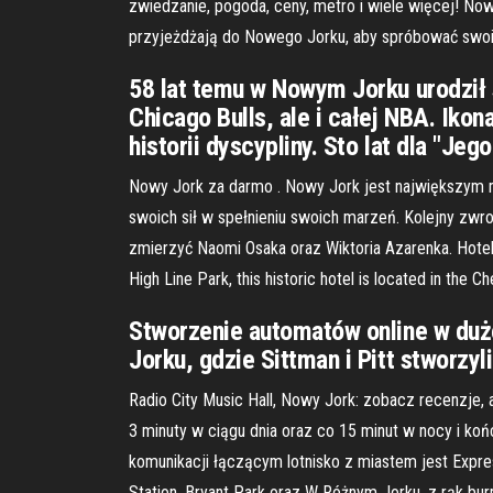
zwiedzanie, pogoda, ceny, metro i wiele więcej! No
przyjeżdżają do Nowego Jorku, aby spróbować swoic
58 lat temu w Nowym Jorku urodził s
Chicago Bulls, ale i całej NBA. Ikon
historii dyscypliny. Sto lat dla "Jeg
Nowy Jork za darmo . Nowy Jork jest największym 
swoich sił w spełnieniu swoich marzeń. Kolejny zwr
zmierzyć Naomi Osaka oraz Wiktoria Azarenka. Hote
High Line Park, this historic hotel is located in the 
Stworzenie automatów online w du
Jorku, gdzie Sittman i Pitt stworzyl
Radio City Music Hall, Nowy Jork: zobacz recenzje,
3 minuty w ciągu dnia oraz co 15 minut w nocy i koń
komunikacji łączącym lotnisko z miastem jest Expre
Station, Bryant Park oraz W Różnym Jorku, z rąk b