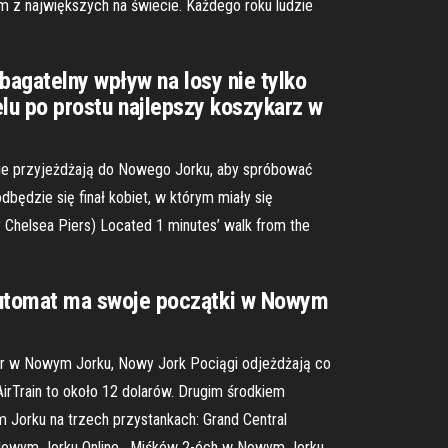
m z największych na świecie. Każdego roku ludzie
bagatelny wpływ na losy nie tylko
ielu po prostu najlepszy koszykarz w
zie przyjeżdżają do Nowego Jorku, aby spróbować
będzie się finał kobiet, w którym miały się
Chelsea Piers) Located 1 minutes’ walk from the
automat ma swoje początki w Nowym
isor w Nowym Jorku, Nowy Jork Pociągi odjeżdżają co
AirTrain to około 12 dolarów. Drugim środkiem
m Jorku na trzech przystankach: Grand Central
w Nowym Jorku Online , Miśków 2-óch w Nowym Jorku