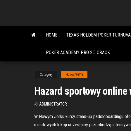
Skip
to
the
content
HOME
TEXAS HOLDEM POKER TURNUVA 
POKER ACADEMY PRO 2.5 CRACK
Category
Howie79843
Hazard sportowy online
By
ADMINISTRATOR
W Nowym Jorku kursy stand-up paddleboardingu oferu
minutowych lekcji uczestnicy przechodzą intensywny