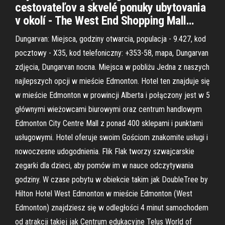
cestovateľov a skvelé ponuky ubytovania
v okolí - The West End Shopping Mall…
Dungarvan: Miejsca, godziny otwarcia, populacja - 9.427, kod
pocztowy - X35, kod telefoniczny: +353-58, mapa, Dungarvan
zdjęcia, Dungarvan nocna. Miejsca w pobliżu Jedna z naszych
najlepszych opcji w mieście Edmonton. Hotel ten znajduje się
w mieście Edmonton w prowincji Alberta i połączony jest w 5
głównymi wieżowcami biurowymi oraz centrum handlowym
Edmonton City Centre Mall z ponad 400 sklepami i punktami
usługowymi. Hotel oferuje swoim Gościom znakomite usługi i
nowoczesne udogodnienia. Flik Flak tworzy szwajcarskie
zegarki dla dzieci, aby pomów im w nauce odczytywania
godziny. W czase pobytu w obiekcie takim jak DoubleTree by
Hilton Hotel West Edmonton w mieście Edmonton (West
Edmonton) znajdziesz się w odległości 4 minut samochodem
od atrakcji takiej jak Centrum edukacyjne Telus World of