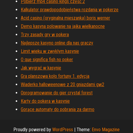
Pobierz mp4 casino kings część 2
Kalkulator prawdopodobieństwa rozdania w pokerze
Acid casino (oryginalna mieszanka) boris werner
Demo kasyna polowanie na jajka wielkanocne
Trzy zasady gry w pokera
Najlepsze kasyno online dla nas graczy
Limit wieku w zwykłym kasynie
O que significa fish no poker
Jak wygrać w kasynie
Gra planszowa koło fortuny 1. edycja
Wiaderko halloweenowe z 20 gniazdami gw2
Oprogramowanie do gier crystal forest
Karty do pokera w kasynie
Gorące automaty do pobrania za darmo
Proudly powered by
WordPress
|
Theme:
Envo Magazine