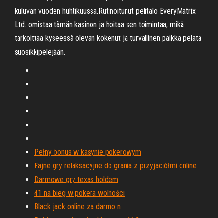
kuluvan vuoden huhtikuussa.Rutinoitunut pelitalo EveryMatrix
Ltd. omistaa tämän kasinon ja hoitaa sen toimintaa, mikä
tarkoittaa kyseessä olevan kokenut ja turvallinen paikka pelata
suosikkipelejään.
Pełny bonus w kasynie pokerowym
Fajne gry relaksacyjne do grania z przyjaciółmi online
Darmowe gry texas holdem
41 na bieg w pokera wolności
Black jack online za darmo n