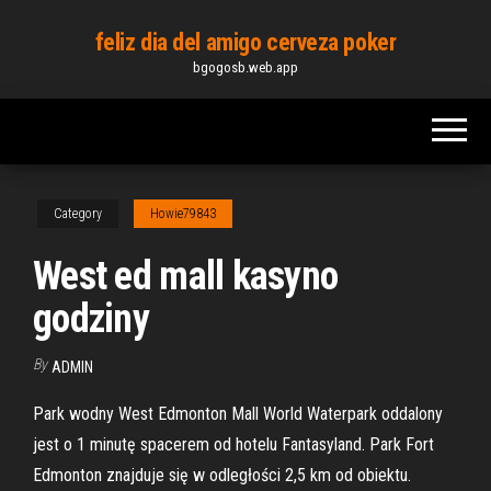
Skip
feliz dia del amigo cerveza poker
to
bgogosb.web.app
the
content
Category
Howie79843
West ed mall kasyno
godziny
By
ADMIN
Park wodny West Edmonton Mall World Waterpark oddalony
jest o 1 minutę spacerem od hotelu Fantasyland. Park Fort
Edmonton znajduje się w odległości 2,5 km od obiektu.