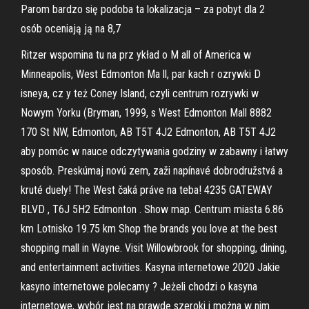
Parom bardzo się podoba ta lokalizacja – za pobyt dla 2
osób oceniają ją na 8,7
Ritzer wspomina tu na prz ykład o M all of America w
Minneapolis, West Edmonton Ma ll, par kach r ozrywki D
isneya, cz y też Coney Island, czyli centrum rozrywki w
Nowym Yorku (Bryman, 1999, s West Edmonton Mall 8882
170 St NW, Edmonton, AB T5T 4J2 Edmonton, AB T5T 4J2
aby pomóc w nauce odczytywania godziny w zabawny i łatwy
sposób. Preskúmaj novú zem, zaži napínavé dobrodružstvá a
kruté duely! The West čaká práve na teba! 4235 GATEWAY
BLVD , T6J 5H2 Edmonton . Show map. Centrum miasta 6.86
km Lotnisko 19.75 km Shop the brands you love at the best
shopping mall in Wayne. Visit Willowbrook for shopping, dining,
and entertainment activities. Kasyna internetowe 2020 Jakie
kasyno internetowe polecamy ? Jeżeli chodzi o kasyna
internetowe, wybór jest na prawdę szeroki i można w nim