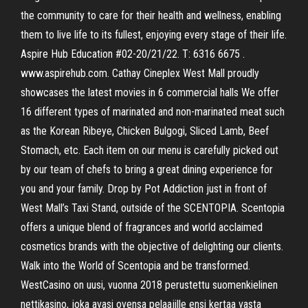
the community to care for their health and wellness, enabling
them to live life to its fullest, enjoying every stage of their life.
Aspire Hub Education #02-20/21/22. T: 6316 6675 .
www.aspirehub.com. Cathay Cineplex West Mall proudly
showcases the latest movies in 6 commercial halls We offer
16 different types of marinated and non-marinated meat such
as the Korean Ribeye, Chicken Bulgogi, Sliced Lamb, Beef
Stomach, etc. Each item on our menu is carefully picked out
by our team of chefs to bring a great dining experience for
you and your family. Drop by Pot Addiction just in front of
West Mall’s Taxi Stand, outside of the SCENTOPIA. Scentopia
offers a unique blend of fragrances and world acclaimed
cosmetics brands with the objective of delighting our clients.
Walk into the World of Scentopia and be transformed.
WestCasino on uusi, vuonna 2018 perustettu suomenkielinen
nettikasino, joka avasi ovensa pelaajille ensi kertaa vasta