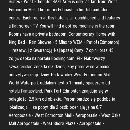
Suites - West Edmonton-Mall Area is only 2.1 km from West
Edmonton Mall. The property boasts a hot tub and fitness
centre. Each room at this hotel is air conditioned and features
a flat-screen TV. You will find a coffee machine in the room.
Rooms have a private bathroom. Contemporary Home with
King Bed - Rain Shower - 5 Mins to WEM - Patio! (Edmonton)
– rezerwuj z Gwarancją Najlepszej Ceny! 7 opinii oraz 45
zdjęć czeka na portalu Booking.com. Flik Flak tworzy
szwajcarskie zegarki dla dzieci, aby pomów im w nauce
odczytywania godziny. Park wodny West Edmonton Mall
World Waterpark oddalony jest o 1 minutę spacerem od
hotelu Fantasyland. Park Fort Edmonton znajduje się w
odległości 2,5 km od obiektu. Parom bardzo się podoba ta
lokalizacja – za pobyt dla 2 osób oceniają ją na 8,7
Aeropostale - West Edmonton Mall - Aeropostale - West Oaks
Mall Aeropostale - West Shore Plaza - Aeropostale -