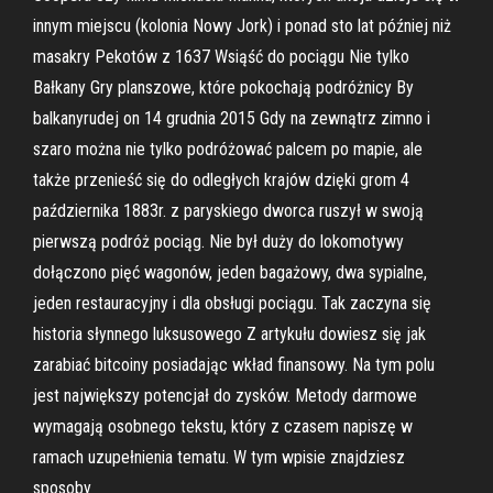
innym miejscu (kolonia Nowy Jork) i ponad sto lat później niż
masakry Pekotów z 1637 Wsiąść do pociągu Nie tylko
Bałkany Gry planszowe, które pokochają podróżnicy By
balkanyrudej on 14 grudnia 2015 Gdy na zewnątrz zimno i
szaro można nie tylko podróżować palcem po mapie, ale
także przenieść się do odległych krajów dzięki grom 4
października 1883r. z paryskiego dworca ruszył w swoją
pierwszą podróż pociąg. Nie był duży do lokomotywy
dołączono pięć wagonów, jeden bagażowy, dwa sypialne,
jeden restauracyjny i dla obsługi pociągu. Tak zaczyna się
historia słynnego luksusowego Z artykułu dowiesz się jak
zarabiać bitcoiny posiadając wkład finansowy. Na tym polu
jest największy potencjał do zysków. Metody darmowe
wymagają osobnego tekstu, który z czasem napiszę w
ramach uzupełnienia tematu. W tym wpisie znajdziesz
sposoby