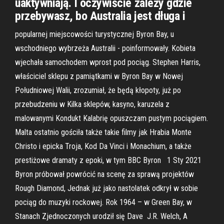
uaktywniają. I oczywiście zależy gdzie
przebywasz, bo Australia jest długa i
popularnej miejscowości turystycznej Byron Bay, u
wschodniego wybrzeża Australii - poinformowały. Kobieta
wjechała samochodem wprost pod pociąg. Stephen Harris,
właściciel sklepu z pamiątkami w Byron Bay w Nowej
Południowej Walii, zrozumiał, że będą kłopoty, już po
przebudzeniu w Kilka sklepów, kasyno, karuzela z
malowanymi Kondukt Kalabrię opuszczam pustym pociągiem.
Malta ostatnio gościła także takie filmy jak Hrabia Monte
Christo i epicka Troja, Kod Da Vinci i Monachium, a także
prestiżowe dramaty z epoki, w tym BBC Byron 1 Sty 2021
Byron próbował powrócić na scenę za sprawą projektów
Rough Diamond, Jednak już jako nastolatek odkrył w sobie
pociąg do muzyki rockowej. Rok 1964 – w Green Bay, w
Stanach Zjednoczonych urodził się Dave J.R. Welch, A