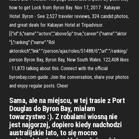
how to get Lock from Byron Bay. Nov 17, 2017 · Kabayan
Hotel: Byron - See 2,527 traveler reviews, 324 candid photos,
and great deals for Kabayan Hotel at Tripadvisor.
[{"id":6,"name":"actors","above5p":true,"career":{"name":"aktor
"},"ranking":{"name":"Ról
aktorskich","link":"/person/ajax/roles/51488/6","url":"/ranking/
person Byron Bay, Byron Bay, New South Wales. 122,408 likes
· 11,873 talking about this. Connect with the official
byronbay.com guide. Join the conversation, share your photos
and enjoy regular posts. Cheer
Sama, ale na miejscu, w tej trasie z Port
Douglas do Byron Bay, miałam
towarzystwo :). Z robalami wiosną nie
jest najgorzej, dopiero kiedy nadchodzi
australijskie lato, to się mocno