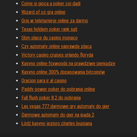
Come si gioca a poker coi dadi
Wizard of oz gra online
Graj w teleturnieje online za darmo
Texas holdem poker rank suit
Sbm place du casino monaco
Czy automaty online naprawdę płacą
Victory casino cruises orlando floryda
Kasyno online foxwoods na prawdziwe pieniądze
Kasyno online 300% dopasowania bitcoinów
Oracion para ir al casino
Paddy power poker do pobrania online
Full flush poker 8.2 do pobrania
Las vegas 777 darmowe gry automaty do gier
Darmowe automaty do gier na ipada 2
Łódź kasyno jezioro charles louisiana