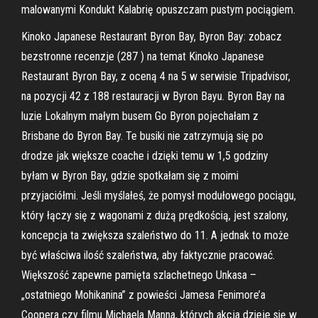
malowanymi Kondukt Kalabrię opuszczam pustym pociągiem.
Kinoko Japanese Restaurant Byron Bay, Byron Bay: zobacz
bezstronne recenzje (287 ) na temat Kinoko Japanese
Restaurant Byron Bay, z oceną 4 na 5 w serwisie Tripadvisor,
na pozycji 42 z 188 restauracji w Byron Bayu. Byron Bay na
luzie Lokalnym małym busem Go Byron pojechałam z
Brisbane do Byron Bay. Te busiki nie zatrzymują się po
drodze jak większe coache i dzięki temu w 1,5 godziny
byłam w Byron Bay, gdzie spotkałam się z moimi
przyjaciółmi. Jeśli myślałeś, że pomysł modułowego pociągu,
który łączy się z wagonami z dużą prędkością, jest szalony,
koncepcja ta zwiększa szaleństwo do 11. A jednak to może
być właściwa ilość szaleństwa, aby faktycznie pracować.
Większość zapewne pamięta szlachetnego Unkasa –
„ostatniego Mohikanina” z powieści Jamesa Fenimore’a
Coopera czy filmu Michaela Manna, których akcja dzieje się w