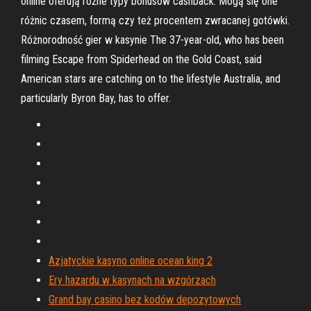
online oferują różne typy bonusów cashback. Mogą się one
różnic czasem, formą czy też procentem zwracanej gotówki.
Różnorodność gier w kasynie The 37-year-old, who has been
filming Escape from Spiderhead on the Gold Coast, said
American stars are catching on to the lifestyle Australia, and
particularly Byron Bay, has to offer.
Azjatyckie kasyno online ocean king 2
Ery hazardu w kasynach na wzgórzach
Grand bay casino bez kodów depozytowych