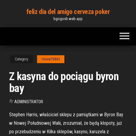
Skip
feliz dia del amigo cerveza poker
to
bgogosb.web.app
the
content
Category
Howie79843
Z kasyna do pociągu byron
bay
By
ADMINISTRATOR
Stephen Harris, właściciel sklepu z pamiątkami w Byron Bay
w Nowej Południowej Walii, zrozumiał, że będą kłopoty, już
po przebudzeniu w Kilka sklepów, kasyno, karuzela z