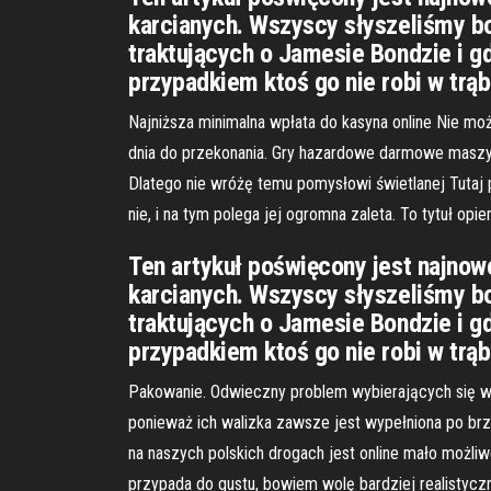
karcianych. Wszyscy słyszeliśmy b
traktujących o Jamesie Bondzie i g
przypadkiem ktoś go nie robi w trąb
Najniższa minimalna wpłata do kasyna online Nie m
dnia do przekonania. Gry hazardowe darmowe maszyny
Dlatego nie wróżę temu pomysłowi świetlanej Tutaj p
nie, i na tym polega jej ogromna zaleta. To tytuł opie
Ten artykuł poświęcony jest najno
karcianych. Wszyscy słyszeliśmy b
traktujących o Jamesie Bondzie i g
przypadkiem ktoś go nie robi w trąb
Pakowanie. Odwieczny problem wybierających się w p
ponieważ ich walizka zawsze jest wypełniona po brze
na naszych polskich drogach jest online mało możliwe
przypada do gustu, bowiem wolę bardziej realistyc