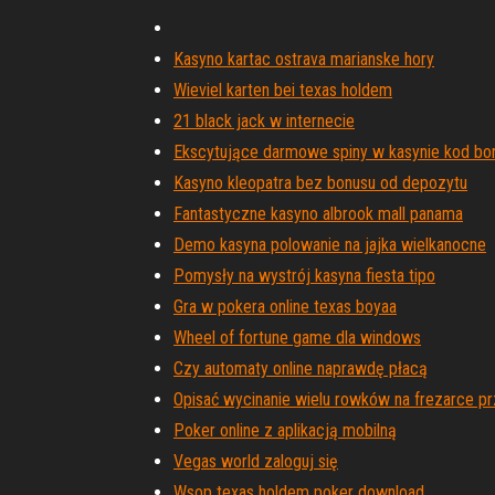
Kasyno kartac ostrava marianske hory
Wieviel karten bei texas holdem
21 black jack w internecie
Ekscytujące darmowe spiny w kasynie kod b
Kasyno kleopatra bez bonusu od depozytu
Fantastyczne kasyno albrook mall panama
Demo kasyna polowanie na jajka wielkanocne
Pomysły na wystrój kasyna fiesta tipo
Gra w pokera online texas boyaa
Wheel of fortune game dla windows
Czy automaty online naprawdę płacą
Opisać wycinanie wielu rowków na frezarce p
Poker online z aplikacją mobilną
Vegas world zaloguj się
Wsop texas holdem poker download