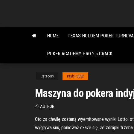
Skip
to
the
content
HOME
TEXAS HOLDEM POKER TURNUVA 
POKER ACADEMY PRO 2.5 CRACK
Category
Pauls15832
Maszyna do pokera indy
By
AUTHOR
Oto za chwilę zostaną wyemitowane wyniki Lotto, oto
wygrywa snu, ponieważ okaże się, że zdrapki trzeba