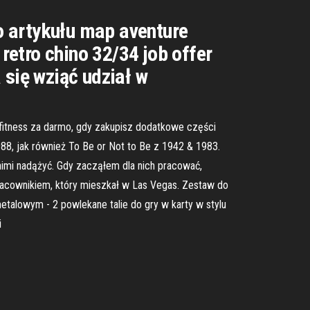
o artykułu map aventure
etro chino 32/34 job offer
 się wziąć udział w
fitness za darmo, gdy zakupisz dodatkowe części
88, jak również To Be or Not to Be z 1942 & 1983.
 nimi nadążyć. Gdy zacząłem dla nich pracować,
racownikiem, który mieszkał w Las Vegas. Zestaw do
talowym - 2 powlekane talie do gry w karty w stylu
i