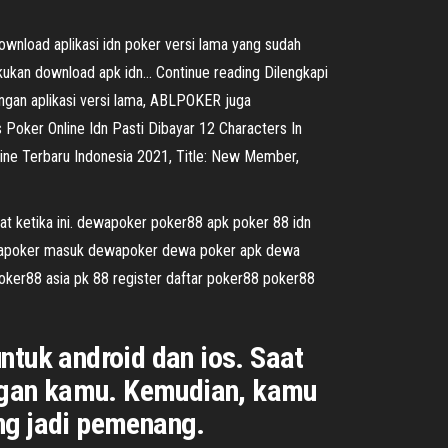
ownload aplikasi idn poker versi lama yang sudah
kukan download apk idn… Continue reading Dilengkapi
dengan aplikasi versi lama, ABLPOKER juga
Poker Online Idn Pasti Dibayar 12 Characters In
ne Terbaru Indonesia 2021, Title: New Member,
t ketika ini. dewapoker poker88 apk poker 88 idn
dewapoker masuk dewapoker dewa poker apk dewa
oker88 asia pk 88 register daftar poker88 poker88
ntuk android dan ios. Saat
angan kamu. Kemudian, kamu
ang jadi pemenang.