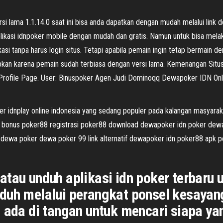
i lama 1.1.14.0 saat ini bisa anda dapatkan dengan mudah melalui link d
likasi idnpoker mobile dengan mudah dan gratis. Namun untuk bisa mela
ikasi tanpa harus login situs. Tetapi apabila pemain ingin tetap bermain 
bkan karena pemain sudah terbiasa dengan versi lama. Kemenangan Situs 
Profile Page. User: Binuspoker Agen Judi Dominoqq Dewapoker IDN Onli
 idnplay online indonesia yang sedang populer pada kalangan masyaraka
 88 bonus poker88 registrasi poker88 download dewapoker idn poker 
 dewa poker dewa poker 99 link alternatif dewapoker idn poker88 apk p
tau unduh aplikasi idn poker terbaru u
nduh melalui perangkat ponsel kesay
g ada di tangan untuk mencari siapa y