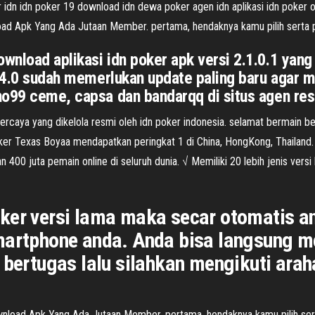
 idn idn poker 19 download idn dewa poker agen idn aplikasi idn poker on
 Apk Yang Ada Jutaan Member. pertama, hendaknya kamu pilih serta 
wnload aplikasi idn poker apk versi 2.1.0.1 yang
.14.0 sudah memerlukan update paling baru agar 
no99 ceme, capsa dan bandarqq di situs agen resm
erpercaya yang dikelola resmi oleh idn poker indonesia. selamat bermain
r Texas Boyaa mendapatkan peringkat 1 di China, HongKong, Thailand. 
00 juta pemain online di seluruh dunia. √ Memiliki 20 lebih jenis versi 
oker versi lama maka secar otomatis 
martphone anda. Anda bisa langsung m
g bertugas lalu silahkan mengikuti ara
oad Apk Yang Ada Jutaan Member. pertama, hendaknya kamu pilih sert