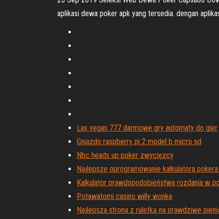
aplikasi dewa poker apk yang tersedia. dengan apli
Las vegas 777 darmowe gry automaty do gier
Gniazdo raspberry pi 2 model b micro sd
Nbc heads up poker zwycięzcy
Najlepsze oprogramowanie kalkulatora pokera 
Kalkulator prawdopodobieństwa rozdania w p
Potawatomi casino willy wonka
Najlepsza strona z ruletką na prawdziwe pien