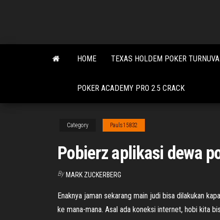
Skip
to
the
content
HOME
TEXAS HOLDEM POKER TURNUVA 
POKER ACADEMY PRO 2.5 CRACK
Category
Pauls15832
Pobierz aplikasi dewa p
By
MARK ZUCKERBERG
Enaknya jaman sekarang main judi bisa dilakukan kap
ke mana-mana. Asal ada koneksi internet, hobi kita b